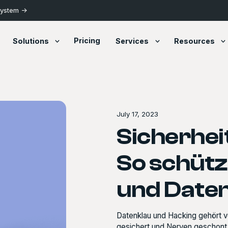
System ->
Pricing
Solutions
Services
Resources
July 17, 2023
Sicherhei
So schütz
und Date
Datenklau und Hacking gehört ve
gesichert und Nerven geschont 