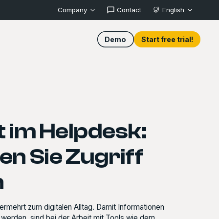
Company
Contact
English
Demo
Start free trial!
t im Helpdesk:
en Sie Zugriff
n
rmehrt zum digitalen Alltag. Damit Informationen
werden, sind bei der Arbeit mit Tools wie dem