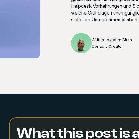
Helpdesk Vorkehrungen und Sich
welche Grundlagen unumgänglich
sicher im Unternehmen bleiben.
Written by
Alex Blum
,
Content Creator
What this post is