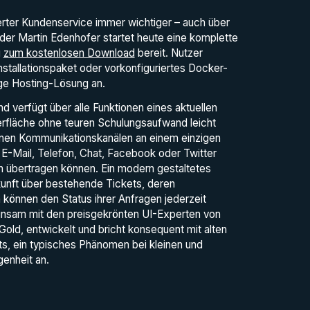
zierter Kundenservice immer wichtiger – auch über
r Martin Edenhofer startet heute eine komplette
g
zum kostenlosen Download
bereit. Nutzer
stallationspaket oder vorkonfiguriertes Docker-
ige Hosting-Lösung an.
verfügt über alle Funktionen eines aktuellen
erfläche ohne teuren Schulungsaufwand leicht
nen Kommunikationskanälen an einem einzigen
 E-Mail, Telefon, Chat, Facebook oder Twitter
n übertragen können. Ein modern gestaltetes
skunft über bestehende Tickets, deren
 können den Status ihrer Anfragen jederzeit
nsam mit den preisgekrönten UI-Experten von
old, entwickelt und bricht konsequent mit alten
ts, ein typisches Phänomen bei kleinen und
enheit an.