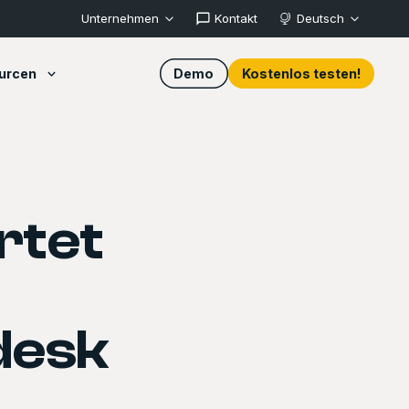
Unternehmen
Kontakt
Deutsch
urcen
Demo
Kostenlos testen!
rtet
desk