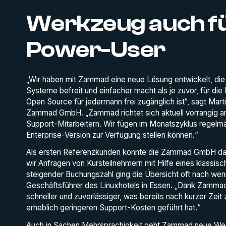
Werkzeug auch fü
Power-User
„Wir haben mit Zammad eine neue Lösung entwickelt, di
Systeme befreit und einfacher macht als je zuvor, für die 
Open Source für jedermann frei zugänglich ist“, sagt Mar
Zammad GmbH. „Zammad richtet sich aktuell vorrangig an k
Support-Mitarbeitern. Wir fügen im Monatszyklus regelmä
Enterprise-Version zur Verfügung stellen können.“
Als ersten Referenzkunden konnte die Zammad GmbH das
wir Anfragen von Kursteilnehmern mit Hilfe eines klassis
steigender Buchungszahl ging die Übersicht oft nach wen
Geschäftsführer des Linuxhotels in Essen. „Dank Zammad 
schneller und zuverlässiger, was bereits nach kurzer Zeit
erheblich geringeren Support-Kosten geführt hat.“
Auch in Sachen Mehrsprachigkeit geht Zammad neue We