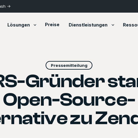
ash ->
Preise
Lösungen
Dienstleistungen
Resso
Pressemitteilung
S-Gründer sta
Open-Source-
ernative zu Zen