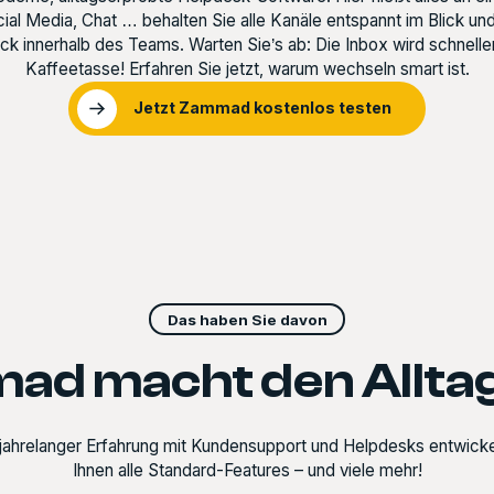
cial Media, Chat … behalten Sie alle Kanäle entspannt im Blick und
ick innerhalb des Teams. Warten Sie’s ab: Die Inbox wird schneller 
Kaffeetasse! Erfahren Sie jetzt, warum wechseln smart ist.
Jetzt Zammad kostenlos testen
Das haben Sie davon
d macht den Allta
hrelanger Erfahrung mit Kundensupport und Helpdesks entwickel
Ihnen alle Standard-Features – und viele mehr!