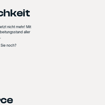
chkeit
tzt nicht mehr! Mit
eitungsstand aller
.
n Sie noch?
rce