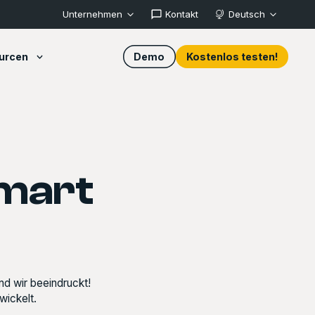
Unternehmen
Kontakt
Deutsch
urcen
Demo
Kostenlos testen!
mart
nd wir beeindruckt!
wickelt.