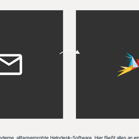
derne, alltagserprobte Helpdesk-Software. Hier fließt alles an 