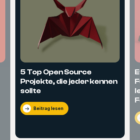
5 Top Open Source
E
Projekte, die jeder kennen
F
sollte
l
F
Beitrag lesen