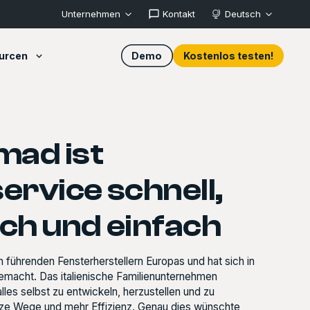
Unternehmen
Kontakt
Deutsch
urcen
Demo
Kostenlos testen!
mad ist
rvice schnell,
ch und einfach
n führenden Fensterherstellern Europas und hat sich in
macht. Das italienische Familienunternehmen
les selbst zu entwickeln, herzustellen und zu
urze Wege und mehr Effizienz. Genau dies wünschte