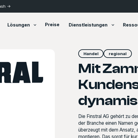
ash ->
Preise
Lösungen
Dienstleistungen
Resso
Handel
regional
Mit Zam
Kundense
dynamis
Die Finstral AG gehört zu de
der Branche einen Namen ge
überzeugt mit dem Ansatz, al
montieren. Das sorgt für k