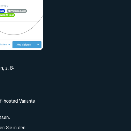
, z. B:
lf-hosted Variante
ssen.
den Sie in den