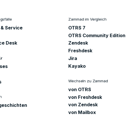
sfälle
Zammad im Vergleich
 & Service
OTRS 7
OTRS Community Edition
ice Desk
Zendesk
Freshdesk
Jira
ür
Kayako
ises
Wechseln zu Zammad
s
von OTRS
von Freshdesk
n
von Zendesk
eschichten
von Mailbox