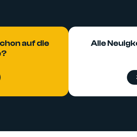
chon auf die
Alle Neuigke
e?