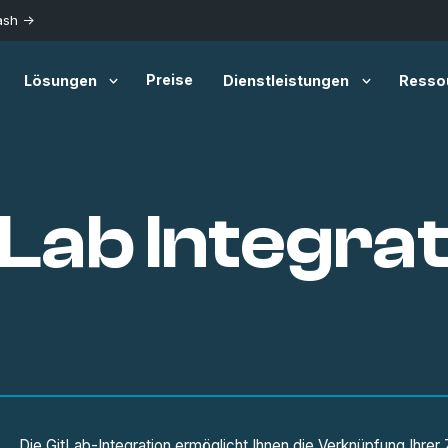
ash ->
Preise
Lösungen
Dienstleistungen
Resso
tLab Integrat
Die GitLab-Integration ermöglicht Ihnen die Verknüpfung Ihr