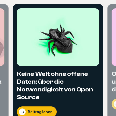
Keine Welt ohne offene
O
m
Daten: über die
u
Notwendigkeit von Open
d
Source
Beitrag lesen