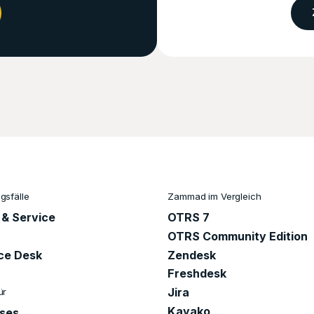
sfälle
Zammad im Vergleich
 & Service
OTRS 7
OTRS Community Edition
ice Desk
Zendesk
Freshdesk
Jira
ür
Kayako
ises