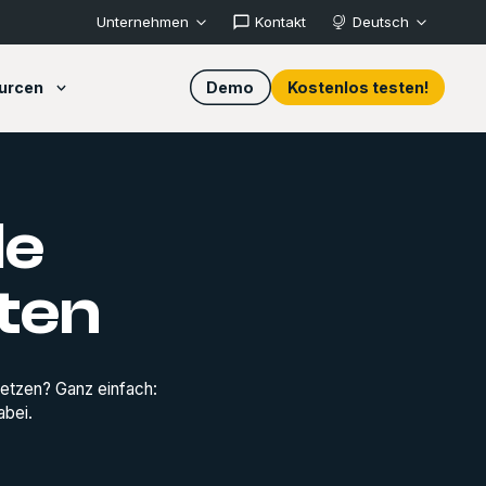
Unternehmen
Kontakt
Deutsch
urcen
Demo
Kostenlos testen!
le
ten
etzen? Ganz einfach:
abei.