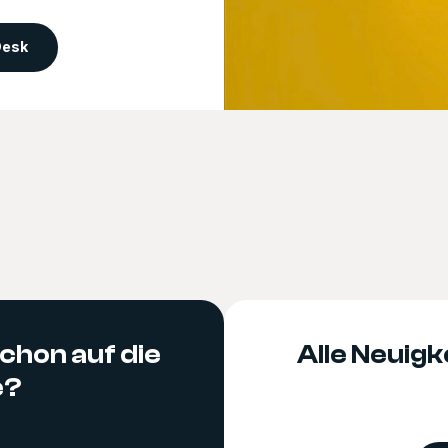
Desk
chon auf die
Alle Neuigke
e?