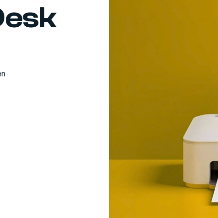
Desk
en