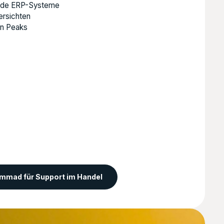
nde ERP-Systeme
ersichten
en Peaks
mmad für Support im Handel