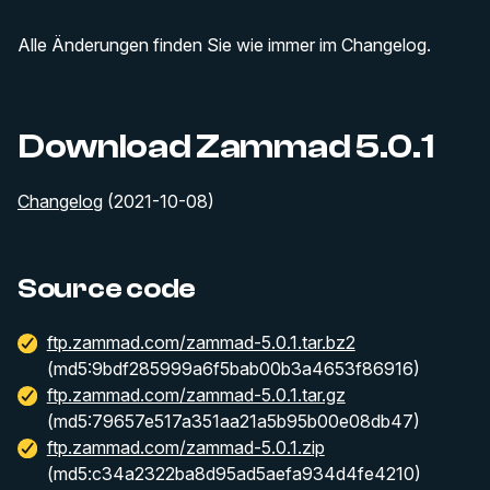
Alle Änderungen finden Sie wie immer im Changelog.
Download Zammad 5.0.1
Changelog
(2021-10-08)
Source code
ftp.zammad.com/zammad-5.0.1.tar.bz2
(md5:9bdf285999a6f5bab00b3a4653f86916)
ftp.zammad.com/zammad-5.0.1.tar.gz
(md5:79657e517a351aa21a5b95b00e08db47)
ftp.zammad.com/zammad-5.0.1.zip
(md5:c34a2322ba8d95ad5aefa934d4fe4210)