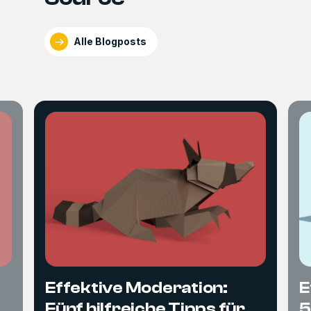
Alle Blogposts
Effektive Moderation:
E
Fünf hilfreiche Tipps für
5