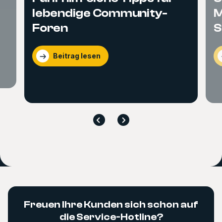
lebendige Community-
M
Foren
S
Beitrag lesen
Freuen Ihre Kunden sich schon auf
die Service-Hotline?