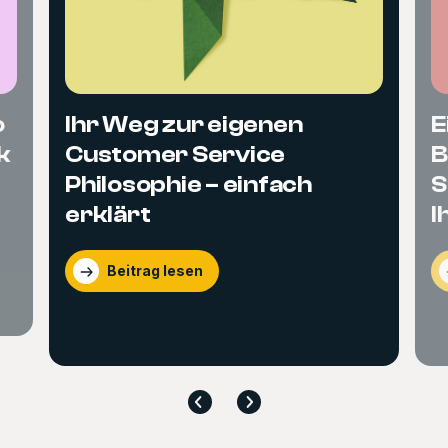
o
Ihr Weg zur eigenen
E
k
Customer Service
B
Philosophie – einfach
S
erklärt
I
Beitrag lesen