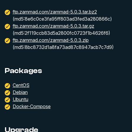
ftp.zammad.com/zammad-5.0.3.tar.bz2
(md5:8e6c0ce3fa95ff803ad3fed3a280866c)
ftp.zammad.com/zammad-5.0.3.tar.gz
(md5:2f119ccb83d5a2800fc0723f1b4626f6)
ftp.zammad.com/zammad-5.0.3.zip
(md5:8bc8732d1a8fa73ad87c8947acb7c7d9)
Packages
CentOS
Debian
Ubuntu
Docker-Compose
Upgrade