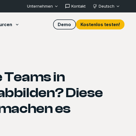
Unternehmen
Kontakt
Deutsch
urcen
Demo
Kostenlos testen!
 Teams in
bbilden? Diese
 machen es