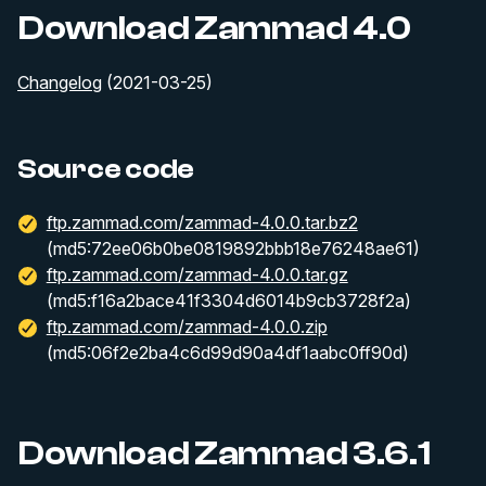
Download Zammad 4.0
Changelog
(2021-03-25)
Source code
ftp.zammad.com/zammad-4.0.0.tar.bz2
(md5:72ee06b0be0819892bbb18e76248ae61)
ftp.zammad.com/zammad-4.0.0.tar.gz
(md5:f16a2bace41f3304d6014b9cb3728f2a)
ftp.zammad.com/zammad-4.0.0.zip
(md5:06f2e2ba4c6d99d90a4df1aabc0ff90d)
Download Zammad 3.6.1