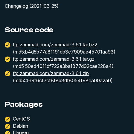
Changelog
(2021-03-25)
Source code
ftp.zammad.com/zammad-3.6.1.tar.bz2
(md5:b4d5b77a81191db3c7909ae45701aa93)
ftp.zammad.com/zammad-3.6.1.tar.gz
(md5:50ed4011df722a3ba1877d92cae228a4)
ftp.zammad.com/zammad-3.6.1.zip
(md5:469f6cf7cf8f8b3df8054f98ca00a2a0)
Packages
CentOS
Debian
Ubuntu