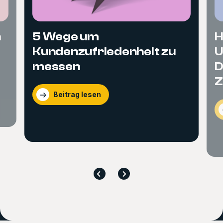
n
5 Wege um
H
Kundenzufriedenheit zu
U
messen
D
Beitrag lesen